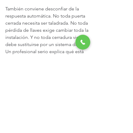
También conviene desconfiar de la 
respuesta automática. No toda puerta 
cerrada necesita ser taladrada. No toda 
pérdida de llaves exige cambiar toda la 
instalación. Y no toda cerradura vieja 
debe sustituirse por un sistema digital. 
Un profesional serio explica qué está 
pasando, qué opciones hay y cuál 
merece la pena según urgencia, 
presupuesto y nivel de riesgo.
Ahí es donde una empresa móvil y 
disponible 24/7 aporta valor de verdad. 
Si el problema aparece de madrugada, 
en fin de semana o justo antes de salir 
de casa, necesitas a alguien que llegue 
rápido, resuelva sin rodeos y no 
convierta una avería en una factura 